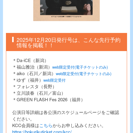
2025年12月20日発行号は、こんな先行予約
情報を掲載！！
＊Da-iCE（新潟）
＊福山雅治（新潟）
web限定受付(電子チケットのみ)
＊aiko（石川／新潟）
web限定受付(電子チケットのみ)
＊ゆず（福井）
web限定受付
＊フォレスタ（長野）
＊立川談春（石川／富山）
＊GREEN FLASH Fes 2026（福井）
公演日等詳細は各公演のスケジュールページをご確認
ください。
KCC会員様は
こちら
からお申し込みください。
https://hokurikuticket.com/kcc/