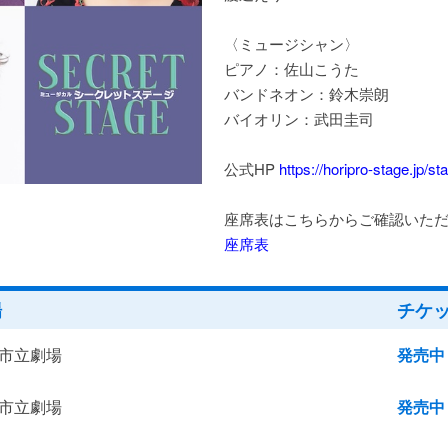
〈ミュージシャン〉
ピアノ：佐山こうた
バンドネオン：鈴木崇朗
バイオリン：武田圭司
公式HP
https://horipro-stage.jp/s
座席表はこちらからご確認いた
座席表
場
チケ
市立劇場
発売中
市立劇場
発売中