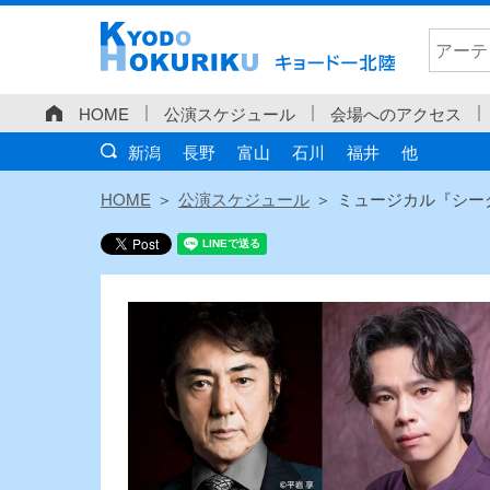
HOME
公演スケジュール
会場へのアクセス
新潟
長野
富山
石川
福井
他
HOME
公演スケジュール
ミュージカル『シー