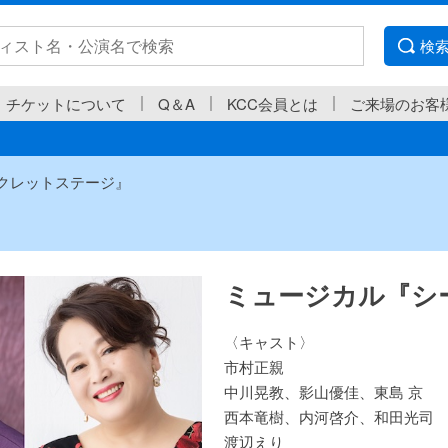
検
チケットについて
Q＆A
KCC会員とは
ご来場のお客
クレットステージ』
ミュージカル『シ
〈キャスト〉
市村正親
中川晃教、影山優佳、東島 京
西本竜樹、内河啓介、和田光司
渡辺えり